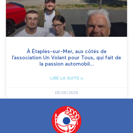
À Étaples-sur-Mer, aux côtés de
l’association Un Volant pour Tous, qui fait de
la passion automobil…
LIRE LA SUITE »
08/08/2026