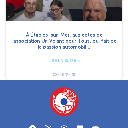
À Étaples-sur-Mer, aux côtés de
l’association Un Volant pour Tous, qui fait de
la passion automobil…
LIRE LA SUITE »
08/08/2026