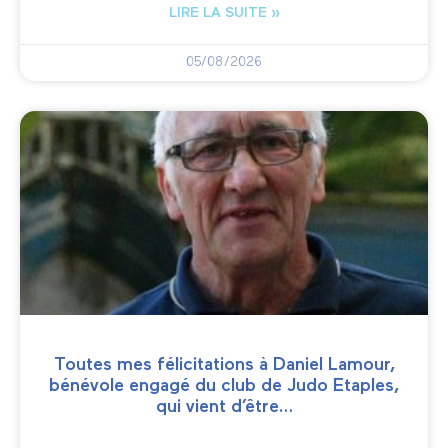
LIRE LA SUITE »
05/08/2026
Toutes mes félicitations à Daniel Lamour,
bénévole engagé du club de Judo Etaples,
qui vient d’être…