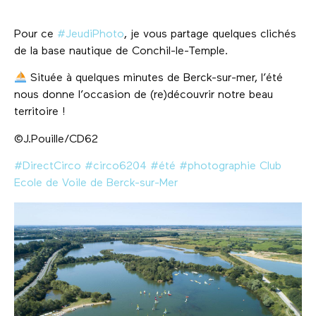
Pour ce
#JeudiPhoto
, je vous partage quelques clichés
de la base nautique de Conchil-le-Temple.
Située à quelques minutes de Berck-sur-mer, l’été
nous donne l’occasion de (re)découvrir notre beau
territoire !
©️J.Pouille/CD62
#DirectCirco
#circo6204
#été
#photographie
Club
Ecole de Voile de Berck-sur-Mer