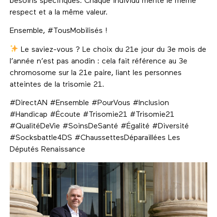
besoins spécifiques. Chaque individu mérite le même
respect et a la même valeur.
Ensemble, #TousMobilisés !
Le saviez-vous ? Le choix du 21e jour du 3e mois de
l’année n’est pas anodin : cela fait référence au 3e
chromosome sur la 21e paire, liant les personnes
atteintes de la trisomie 21.
#DirectAN #Ensemble #PourVous #Inclusion
#Handicap #Écoute #Trisomie21 #Trisomie21
#QualitéDeVie #SoinsDeSanté #Égalité #Diversité
#Socksbattle4DS #ChaussettesDéparaillées Les
Députés Renaissance