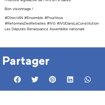
l’histoire législative de l’IVG en 6 dates.
Bon visionnage !
#DirectAN #Ensemble #PourVous
#ReformesDesRetraites #IVG #IVGDansLaConstitution
Les Députés Renaissance Assemblée nationale
Partager