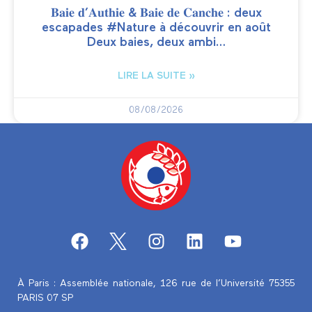
𝐁𝐚𝐢𝐞 𝐝’𝐀𝐮𝐭𝐡𝐢𝐞 & 𝐁𝐚𝐢𝐞 𝐝𝐞 𝐂𝐚𝐧𝐜𝐡𝐞 : deux
escapades #Nature à découvrir en août
Deux baies, deux ambi…
LIRE LA SUITE »
08/08/2026
À Paris : Assemblée nationale, 126 rue de l’Université 75355
PARIS 07 SP