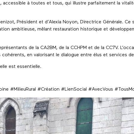
 accessible à toutes et tous, qui illustre parfaitement la vitalit
Denizot, Président et d’Alexia Noyon, Directrice Générale. Ce s
ation ambitieuse, mêlant restauration historique et développem
représentants de la CA2BM, de la CCHPM et de la CC7V. L’occ
s cohérents, en valorisant le dialogue entre élus et services de 
 elle est essentielle.
oine #MilieuRural #Création #LienSocial #AvecVous #TousMo