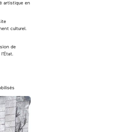
é artistique en
ite
ent culturel.
asion de
l’État.
bilisés