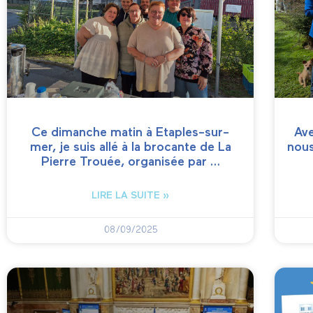
Ce dimanche matin à Etaples-sur-
Av
mer, je suis allé à la brocante de La
nous
Pierre Trouée, organisée par …
LIRE LA SUITE »
08/09/2025