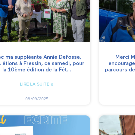
ec ma suppléante Annie Defosse,
Merci M
 étions à Fressin, ce samedi, pour
encourage
la 10ème édition de la Fêt…
parcours de
LIRE LA SUITE »
08/09/2025