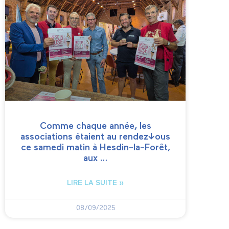
Comme chaque année, les
associations étaient au rendez-vous
ce samedi matin à Hesdin-la-Forêt,
aux …
LIRE LA SUITE »
08/09/2025