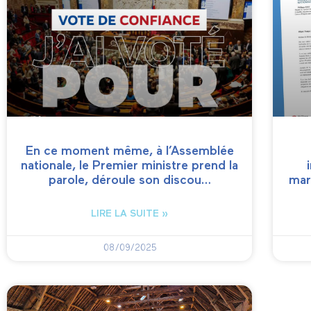
En ce moment même, à l’Assemblée
nationale, le Premier ministre prend la
parole, déroule son discou…
mar
LIRE LA SUITE »
08/09/2025