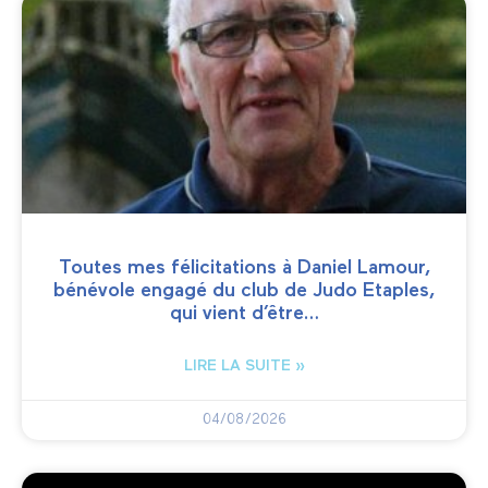
Toutes mes félicitations à Daniel Lamour,
bénévole engagé du club de Judo Etaples,
qui vient d’être…
LIRE LA SUITE »
04/08/2026